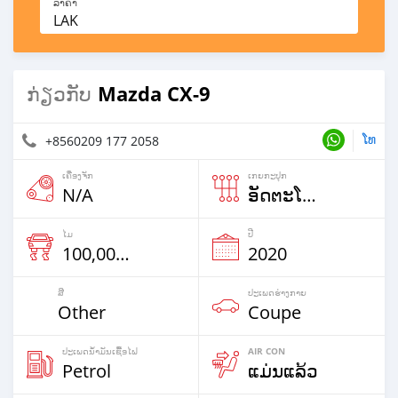
ລາຄາ
LAK
Mazda CX-9
ກ່ຽວກັບ
ໂທ
+8560209 177 2058
ເຄື່ອງຈັກ
ເກຍກະປຸກ
N/A
ອັດຕະໂນມັດ
ໄມ
ປີ
100,000 Km
2020
ສີ
ປະ​ເພດ​ຮ່າງ​ກາຍ
Other
Coupe
ປະເພດນໍ້າມັນເຊື້ອໄຟ
AIR CON
Petrol
ແມ່ນແລ້ວ