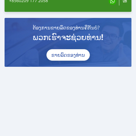
+8560209 177 2058
ໂທ
ຕ້ອງການຂາຍລົດຂອງທ່ານຄືກັນບໍ?
ພວກເຮົາຈະຊ່ວຍທ່ານ!
ຂາຍລົດຂອງທ່ານ