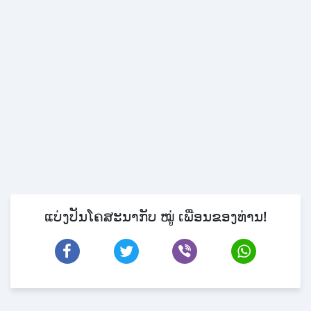
ແບ່ງປັນໂຄສະນາກັບ ໝູ່ ເພື່ອນຂອງທ່ານ!