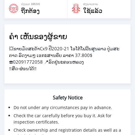
ປະເພດ DRIVE
ສະພາບການ
ຖືກຕ້ອງ
ໃຊ້ແລ້ວ
ຄຳ ເຫັນຂອງຜູ້ຂາຍ
💥ຂາຍມັດສະດ້າCx9 ປີ2020-21 ໂອໂຕ້ໂຟວີນສູນລາວ ປູ່ມສະ
ຕາດ ລົດງາມໆ ເອກະສານຄົບ ລາຄາ 37.800$
☎️02091772058 📍ລົດຢູ່ນະຄອນຫລວງ
‼️ສົດ-ຜ່ອນໄດ້‼️
Safety Notice
Do not under any circumstances pay in advance.
Check the car carefully before you buy it. Ask for
inspection certificates.
Check ownership and registration details as well as a