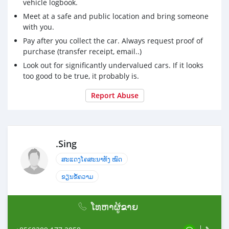
vehicle logbook.
Meet at a safe and public location and bring someone
with you.
Pay after you collect the car. Always request proof of
purchase (transfer receipt, email..)
Look out for significantly undervalued cars. If it looks
too good to be true, it probably is.
Report Abuse
.Sing
ສະແດງໂຄສະນາທັງ ໝົດ
ຂຽນຂໍ້ຄວາມ
ໂທຫາຜູ້ຂາຍ