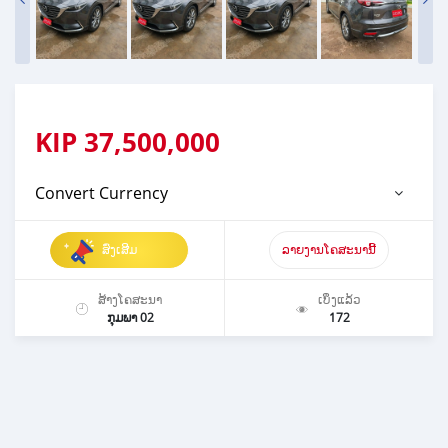
KIP
37,500,000
Convert Currency
ສົ່ງເສີມ
ລາຍງານໂຄສະນານີ້
ສ້າງໂຄສະນາ
ເບິ່ງແລ້ວ
ກຸມພາ 02
172