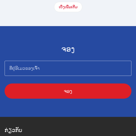
ເບິ່ງເພີ່ມເຕີມ
ຈອງ
ຈອງ
ກ່ຽວກັບ