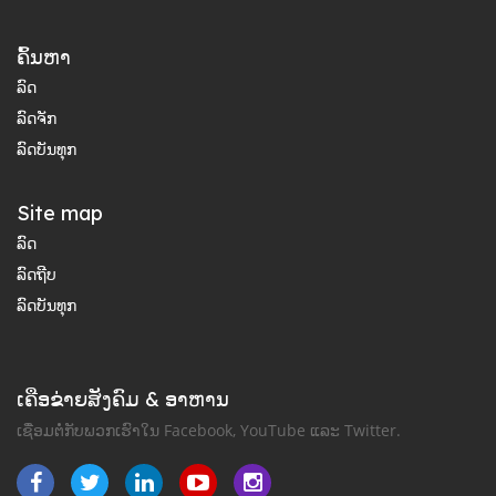
ຄົ້ນຫາ
ລົດ
ລົດຈັກ
ລົດບັນທຸກ
Site map
ລົດ
ລົດຖີບ
ລົດບັນທຸກ
ເຄືອຂ່າຍສັງຄົມ & ອາຫານ
ເຊື່ອມຕໍ່ກັບພວກເຮົາໃນ Facebook, YouTube ແລະ Twitter.