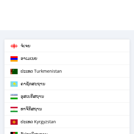
ຈໍເຈຍ
ອາເມເນຍ
ປະເທດ Turkmenistan
ຄາຊັກສະຖານ
ອຸສເບກິສຖານ
ທາຈິກິສຖານ
ປະເທດ Kyrgyzstan