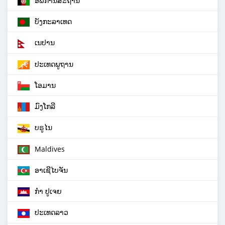
ອັຟການິສະຖານ
ບັງກະລາເທດ
ເນປານ
ປະເທດພູຖານ
ໂອມານ
ມົງໂກລີ
ບຣູໄນ
Maldives
ອາເຊີໄບຈັນ
ກຳ ປູເຈຍ
ປະເທດລາວ