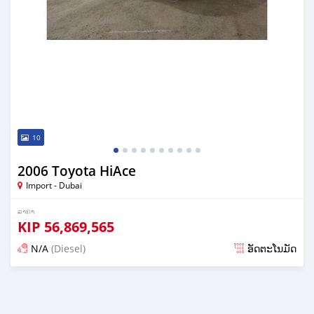
10
2006 Toyota HiAce
Import - Dubai
ລາຄາ
KIP
56,869,565
N/A
(Diesel)
ອັດຕະໂນມັດ
ໂພດ almost 7 years ກ່ອນ ໜ້າ ນີ້