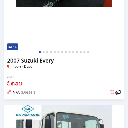
14
2007 Suzuki Every
Import - Dubai
ລາຄາ
ບໍ່ຄວນ
N/A
(Diesel)
ຄູ່ມື
ໂພດ almost 6 years ກ່ອນ ໜ້າ ນີ້