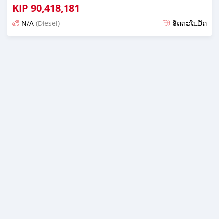
KIP
90,418,181
N/A
(Diesel)
ອັດຕະໂນມັດ
ໂພດ almost 6 years ກ່ອນ ໜ້າ ນີ້