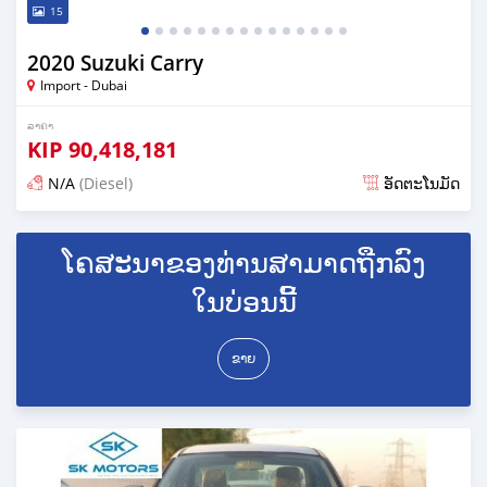
15
2020 Suzuki Carry
Import - Dubai
ລາຄາ
KIP
90,418,181
N/A
(Diesel)
ອັດຕະໂນມັດ
ໂພດ almost 6 years ກ່ອນ ໜ້າ ນີ້
ໂຄສະນາຂອງທ່ານສາມາດຖືກລົງ
ໃນບ່ອນນີ້
ຂາຍ