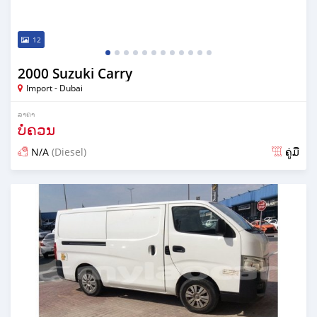
12
2000 Suzuki Carry
Import - Dubai
ລາຄາ
ບໍ່ຄວນ
N/A
(Diesel)
ຄູ່ມື
ໂພດ almost 6 years ກ່ອນ ໜ້າ ນີ້