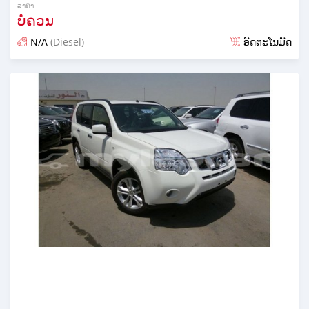
ລາຄາ
ບໍ່ຄວນ
N/A
(Diesel)
ອັດຕະໂນມັດ
ໂພດ almost 7 years ກ່ອນ ໜ້າ ນີ້