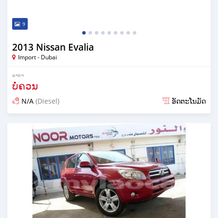
9
2013 Nissan Evalia
Import - Dubai
ລາຄາ
ບໍ່ຄວນ
N/A
(Diesel)
ອັດຕະໂນມັດ
ໂພດ almost 7 years ກ່ອນ ໜ້າ ນີ້