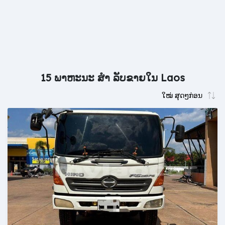
15 ພາຫະນະ ສຳ ລັບຂາຍໃນ Laos