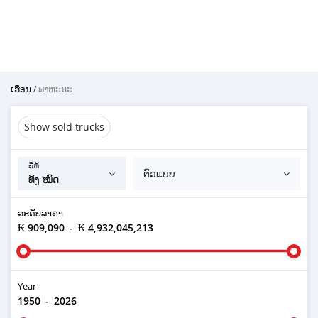
ເຮືອນ
/
ພາຫະນະ
Show sold trucks
ຍີ່ຫໍ້
ຕົວແບບ
ລະ​ດັບ​ລາ​ຄາ
₭ 909,090
-
₭ 4,932,045,213
Year
1950
-
2026