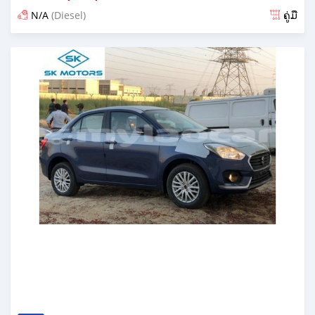
N/A
(Diesel)
ຄູ່ມື
ໂພດ almost 6 years ກ່ອນ ໜ້າ ນີ້