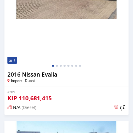
8
2016 Nissan Evalia
Import - Dubai
ລາຄາ
KIP
110,681,415
N/A
(Diesel)
ຄູ່ມື
ໂພດ ຫຼາຍກວ່າ 6 ປີ ກ່ອນ ໜ້າ ນີ້