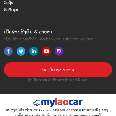
ລົດຖີບ
ລົດບັນທຸກ
ເຄືອຂ່າຍສັງຄົມ & ອາຫານ
ເຊື່ອມຕໍ່ກັບພວກເຮົາໃນ Facebook, YouTube ແລະ Twitter.
ຈອງຈົດ ໝາຍ ຂ່າວ
ສຳ ລັບການແຈ້ງເຕືອນທາງອີເມວຫລື SMS
ສະຫງວນລິຂະສິດ 2016-2026. MyLaoCar.com ແມ່ນສ່ວນ ໜຶ່ງ ຂອງ
,
ເວທີຈັດປະເພດລົດຍົນຊັ້ນ ນຳ ໃນ ຕາເວັນອອກກາງແລະອາຊີ