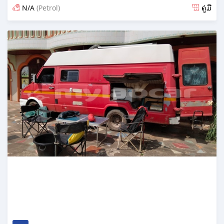
N/A
(Petrol)
ຄູ່ມື
ໂພດ almost 3 years ກ່ອນ ໜ້າ ນີ້