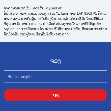
ລາຄາພາຫະນະໃນ Laos ກັບ MyLaoCar.
ຊື້ລົດໃຫຍ່, ລົດຈັກແລະລົດບັນທຸກ ໃໝ່ ໃນ Laos ຈາກ LAK 856370, ທີ່ທ່ານ
ສາມາດເຈລະຈາກັບຜູ້ຂາຍໃນທ້ອງຖິ່ນ. ພວກເຮົາສະ ເໜີ ລົດໃຫຍ່ທີ່ນິຍົມ
ທີ່ສຸດ ສຳ ລັບຂາຍໃນ Laos. ເອົາລົດຕໍ່ໄປຂອງທ່ານໃນລາຄາທີ່ດີທີ່ສຸດກັບ
MyLaoCar ຈາກຕົວແທນ ຈຳ ໜ່າຍ ທີ່ໄດ້ຮັບການຢັ້ງຢືນ, ຕົວແທນ ຈຳ ໜ່າຍ
ລົດມືອາຊີບແລະຜູ້ຂາຍທ້ອງຖິ່ນທີ່ເປັນເອກະລາດ.
ຈອງ
ຈອງ