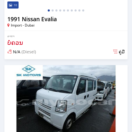
10
1991 Nissan Evalia
Import - Dubai
ລາຄາ
ບໍ່ຄວນ
N/A
(Diesel)
ຄູ່ມື
ໂພດ almost 6 years ກ່ອນ ໜ້າ ນີ້