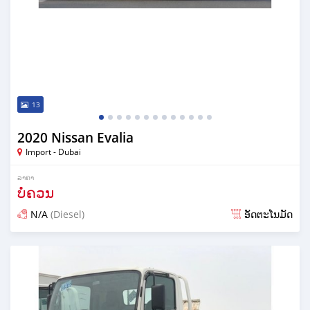
13
2020 Nissan Evalia
Import - Dubai
ລາຄາ
ບໍ່ຄວນ
N/A
(Diesel)
ອັດຕະໂນມັດ
ໂພດ almost 6 years ກ່ອນ ໜ້າ ນີ້