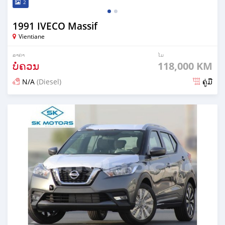
2
1991 IVECO Massif
Vientiane
ລາຄາ
ໄມ
ບໍ່ຄວນ
118,000 KM
N/A
(Diesel)
ຄູ່ມື
ໂພດ almost 4 years ກ່ອນ ໜ້າ ນີ້