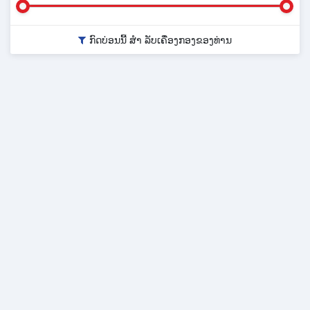
ກົດບ່ອນນີ້ ສຳ ລັບເຄື່ອງກອງຂອງທ່ານ