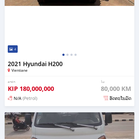
4
2021 Hyundai H200
Vientiane
ລາຄາ
ໄມ
KIP
180,000,000
80,000 KM
N/A
(Petrol)
ອັດຕະໂນມັດ
ໂພດ almost 3 years ກ່ອນ ໜ້າ ນີ້