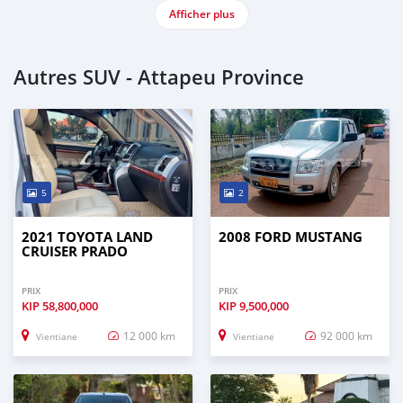
Afficher plus
Autres SUV - Attapeu Province
5
2
2021 TOYOTA LAND
2008 FORD MUSTANG
CRUISER PRADO
PRIX
PRIX
KIP
58,800,000
KIP
9,500,000
12 000 km
92 000 km
Vientiane
Vientiane