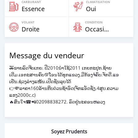
CARBURANT
CLIMATISATION
Essence
Oui
VOLANT
CONDITION
Droite
Occasion
Message du vendeur
🚕ຂາຍລົດຈີບເກຍ. ປີ2010ນຳໃຊ້2011 ເກຍກະປຸກ.ຊ້າຍ
ເດີມ.ເອກະສານຄົບ💯ໂອນໄດ້ທຸກແຂວງ.ມີກ້ອງຈໍຄົບ.ຈັກດີ.ແອ
ເຢັນ.ຊ່ວງລ່າງແໜ້ນ.ເປີດຊັນລຸບໄດ້
👉💸ລາຄາ160ລ້ານກີບດ່ວນຊ້າອົດ(ຈັກແອັດຊັງ.4ສູບ.ຄວາມ
ແຮງ2000c.c)
🔥ສົນໃຈ☎📲02098838272. ລົດຢູ່ນະຄອນຫລວງ
Soyez Prudents