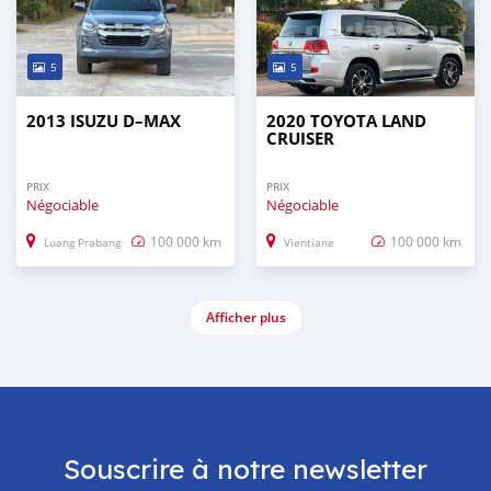
5
5
2013 ISUZU D–MAX
2020 TOYOTA LAND
CRUISER
PRIX
PRIX
Négociable
Négociable
100 000 km
100 000 km
Luang Prabang
Vientiane
Afficher plus
Souscrire à notre newsletter