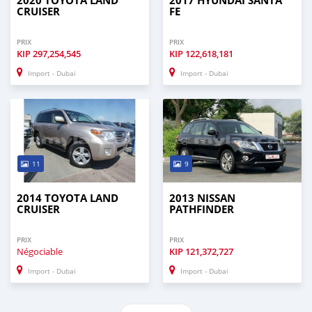
2020 TOYOTA LAND
2017 HYUNDAI SANTA
CRUISER
FE
PRIX
PRIX
KIP
297,254,545
KIP
122,618,181
Import - Dubai
Import - Dubai
11
9
2014 TOYOTA LAND
2013 NISSAN
CRUISER
PATHFINDER
PRIX
PRIX
Négociable
KIP
121,372,727
Import - Dubai
Import - Dubai