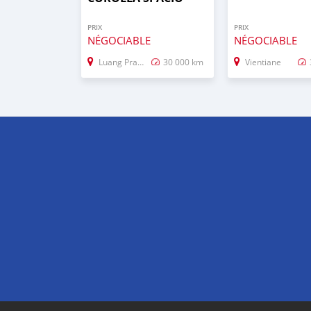
PRIX
PRIX
NÉGOCIABLE
NÉGOCIABLE
Luang Prabang
30 000 km
Vientiane