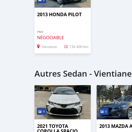
2013 HONDA PILOT
PRIX
NÉGOCIABLE
Vientiane
134 400 km
Autres Sedan - Vientiane
9
6
2021 TOYOTA
2013 MAZDA 
COROLLA SPACIO