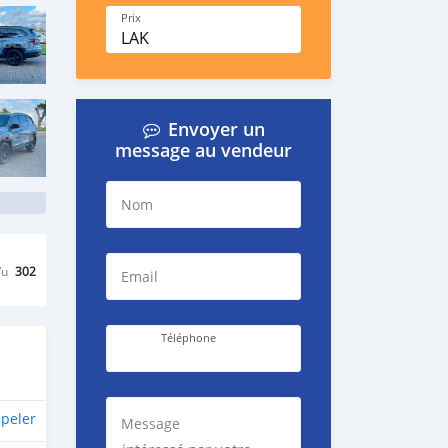
Prix
LAK
Envoyer un
message au vendeur
Nom
Vu
302
Email
Téléphone
peler
Message