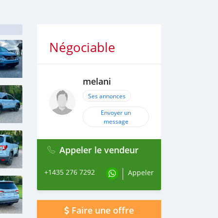
Négociable
melani
Ses annonces
Envoyer un
message
Appeler le vendeur
+1435 276 7292
Appeler
Faire une offre