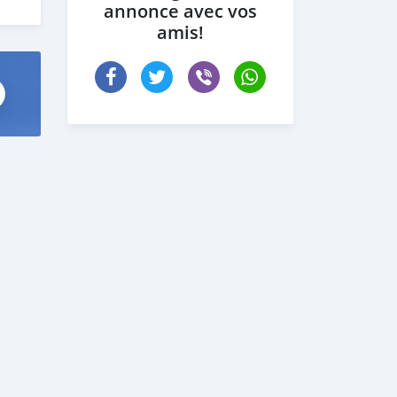
annonce avec vos
 the
amis!