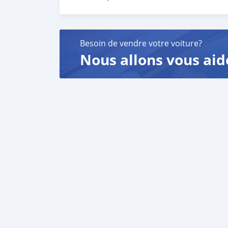
6. Once you receive your car, you confirm us,
We are taking these steps to ensure that our c
leading car exporters in UAE, and we put a hi
We are always here, to help you, and guide y
Besoin de vendre votre voiture?
Nous allons vous aid