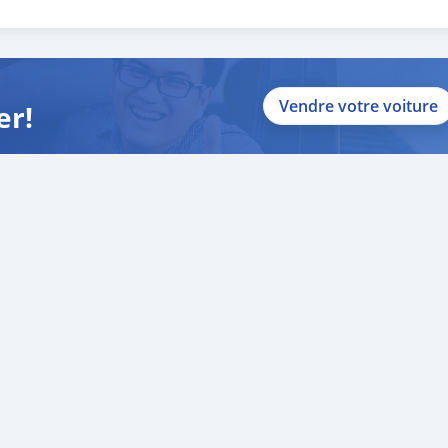
 and we are done with the process.
lients do not have to Travel. And please note, SK Motors is one of
gh emphasize on our customer satisfaction.
ou towards
Vendre votre voiture
er!