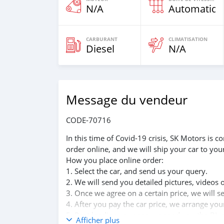
N/A
Automatiqu
CARBURANT
CLIMATISATION
Diesel
N/A
Message du vendeur
CODE-70716
In this time of Covid-19 crisis, SK Motors is
order online, and we will ship your car to you
How you place online order:
1. Select the car, and send us your query.
2. We will send you detailed pictures, videos 
3. Once we agree on a certain price, we will 
4. After you pay the car price, we arrange yo
5. Post loading your car, we send you the BL 
Afficher plus