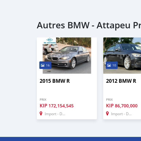
Autres BMW - Attapeu P
16
10
2015 BMW R
2012 BMW R
PRIX
PRIX
KIP
KIP
172,154,545
86,700,000
Import - Dubai
Import - Dubai