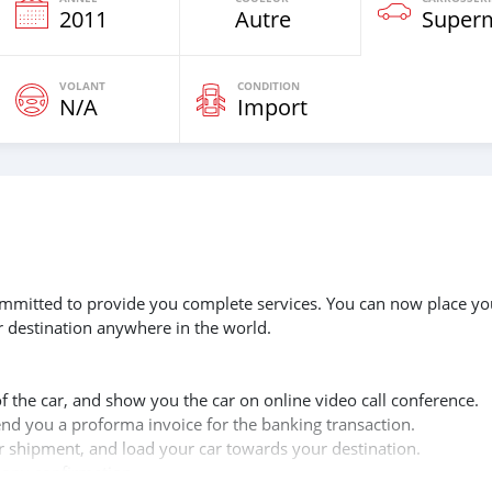
e
2011
Autre
Super
VOLANT
CONDITION
N/A
Import
 committed to provide you complete services. You can now place yo
r destination anywhere in the world.
of the car, and show you the car on online video call conference.
send you a proforma invoice for the banking transaction.
ur shipment, and load your car towards your destination.
copy confirmation.