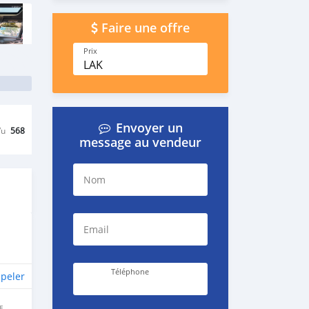
Faire une offre
Prix
LAK
Envoyer un
Vu
568
message au vendeur
Nom
Email
Téléphone
peler
E