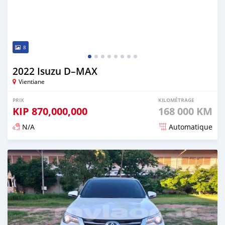
8
2022 Isuzu D–MAX
Vientiane
PRIX
KILOMÉTRAGE
KIP
870,000,000
168 000 KM
N/A
Automatique
Publié il y a environ 3 ans