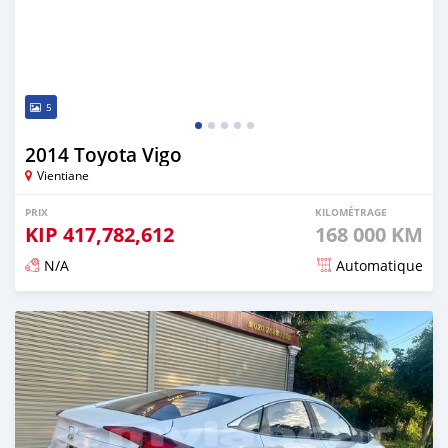
5
2014 Toyota Vigo
Vientiane
PRIX
KILOMÉTRAGE
KIP
417,782,612
168 000 KM
N/A
Automatique
Publié il y a environ 3 ans