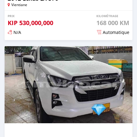
Vientiane
PRIX
KILOMÉTRAGE
KIP
530,000,000
168 000 KM
N/A
Automatique
Publié il y a environ 3 ans