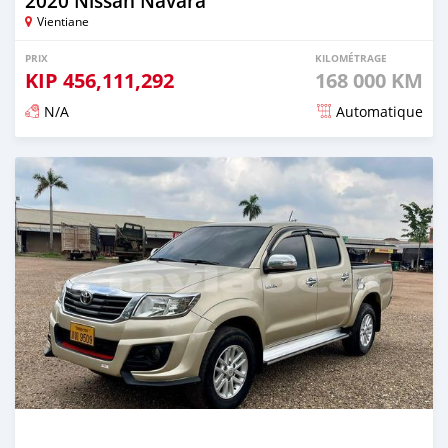
2020 Nissan Navara
Vientiane
PRIX
KILOMÉTRAGE
KIP
456,111,292
168 000 KM
N/A
Automatique
Publié il y a environ 3 ans