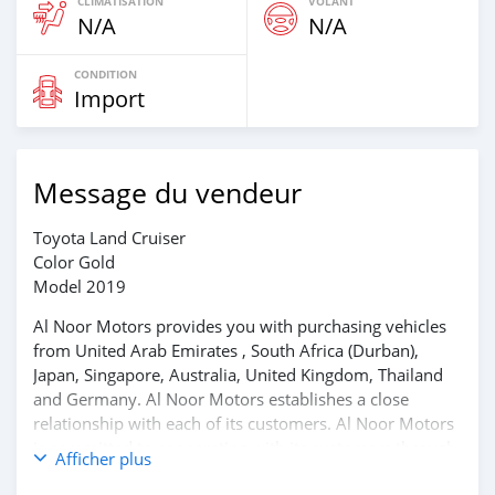
CLIMATISATION
VOLANT
N/A
N/A
CONDITION
Import
Message du vendeur
Toyota Land Cruiser
Color Gold
Model 2019
Al Noor Motors provides you with purchasing vehicles
from United Arab Emirates , South Africa (Durban),
Japan, Singapore, Australia, United Kingdom, Thailand
and Germany. Al Noor Motors establishes a close
relationship with each of its customers. Al Noor Motors
is committed to cooperating with its customers through
Afficher plus
frequent communication and trust in order to facilitate