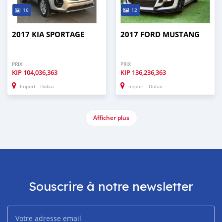
16
12
2017 KIA SPORTAGE
2017 FORD MUSTANG
PRIX
PRIX
KIP
104,036,363
KIP
136,236,363
Import - Dubai
Import - Dubai
Afficher plus
Souscrire à notre newsletter