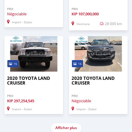
PRIX
PRIX
Négociable
KIP
107,000,000
Import - Dubai
28 000 km
Vientiane
16
16
2020 TOYOTA LAND
2020 TOYOTA LAND
CRUISER
CRUISER
PRIX
PRIX
KIP
297,254,545
Négociable
Import - Dubai
Import - Dubai
Afficher plus