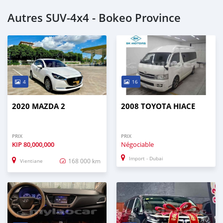
Autres SUV‒4x4 - Bokeo Province
4
16
2020 MAZDA 2
2008 TOYOTA HIACE
PRIX
PRIX
KIP
80,000,000
Négociable
Import - Dubai
168 000 km
Vientiane