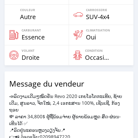
COULEUR
CARROSSERIE
Autre
SUV‒4x4
CARBURANT
CLIMATISATION
Essence
Oui
VOLANT
CONDITION
Droite
Occasion
Message du vendeur
📣ລົດງາມເດີມໆໝົດຄັນ Revo 2020 ເກຍໂອໂຕກະເທີຍ, ຊ້າຍ
ເດີມ, ສູນລາວ, ຈັກໃໝ່, 2,4 ເອກະສານ 100%, ເຊັນເຊີ, ກ້ອງ
ຖອຍ
💸 ລາຄາ 34,800$ ຜູ້ຊື້ພ້ອມຈ່າຍ ຜູ້ຂາຍພ້ອມຫຼຸດ ສົດ-ຜ່ອນ-
ເທີນໄດ້ ✅
📍ລົດຢູ່ນະຄອນຫຼວງວຽງຈັນ📍
👉📲 ວ໋ອດແອັບ:02098947220