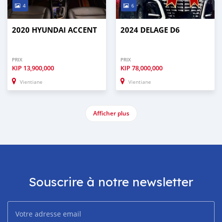
4
6
2020 HYUNDAI ACCENT
2024 DELAGE D6
PRIX
PRIX
KIP
13,900,000
KIP
78,000,000
Vientiane
Vientiane
Afficher plus
Souscrire à notre newsletter