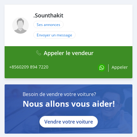
.Sounthakit
Ses annonces
Envoyer un message
Appeler le vendeur
+8560209 894 7220
Appeler
Besoin de vendre votre voiture?
Nous allons vous aider!
Vendre votre voiture