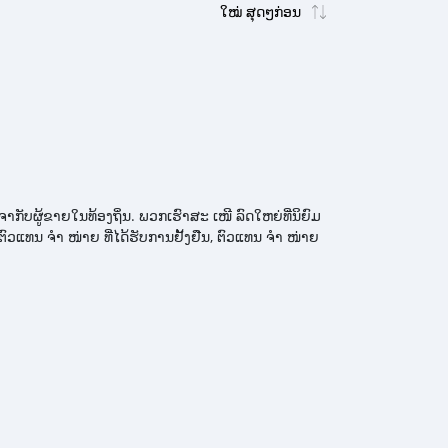
າກັບຜູ້ຂາຍໃນທ້ອງຖິ່ນ. ພວກເຮົາສະ ເໜີ ລົດໃຫຍ່ທີ່ນິຍົມ
ຕົວແທນ ຈຳ ໜ່າຍ ທີ່ໄດ້ຮັບການຢັ້ງຢືນ, ຕົວແທນ ຈຳ ໜ່າຍ