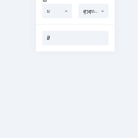
ໄມ
ນ
ສູງສຸດທີ່ເຄຍ
ສີ