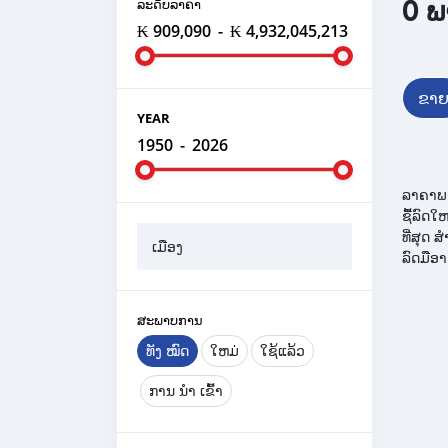
0 ພ
ລະ​ດັບ​ລາ​ຄາ
₭ 909,090
-
₭ 4,932,045,213
ຂາ
YEAR
1950
-
2026
ລາຄາພ
ຊື້ລົດໃ
ທີ່ສຸດ 
ເມືອງ
ລົດມືອາ
ສະພາບການ
ທັງ ໝົດ
ໃຫມ່
ໃຊ້ແລ້ວ
ການ ນຳ ເຂົ້າ