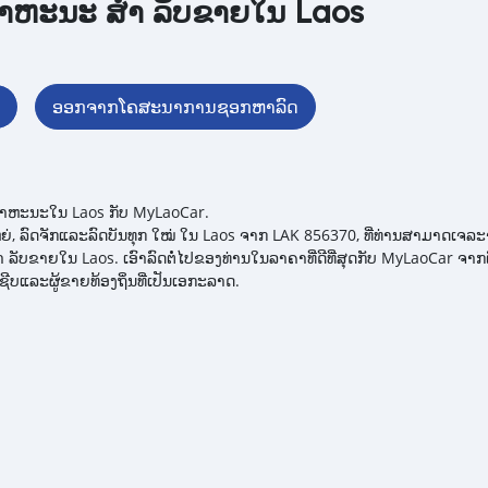
າຫະນະ ສຳ ລັບຂາຍໃນ Laos
ຍ
ອອກຈາກໂຄສະນາການຊອກຫາລົດ
າຫະນະໃນ Laos ກັບ MyLaoCar.
ຫຍ່, ລົດຈັກແລະລົດບັນທຸກ ໃໝ່ ໃນ Laos ຈາກ LAK 856370, ທີ່ທ່ານສາມາດເຈລະຈ
ສຳ ລັບຂາຍໃນ Laos. ເອົາລົດຕໍ່ໄປຂອງທ່ານໃນລາຄາທີ່ດີທີ່ສຸດກັບ MyLaoCar ຈາກ
ຊີບແລະຜູ້ຂາຍທ້ອງຖິ່ນທີ່ເປັນເອກະລາດ.