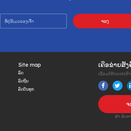
ຈອງ
ເຄືອຂ່າຍສັ
Site map
ລົດ
ເຊື່ອມຕໍ່ກັບພວກເ
ລົດຖີບ
ລົດບັນທຸກ
ຈ
ສຳ ລັບກ