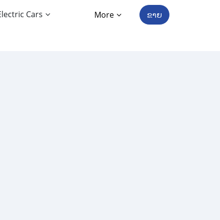
Electric Cars
More
ຂາຍ