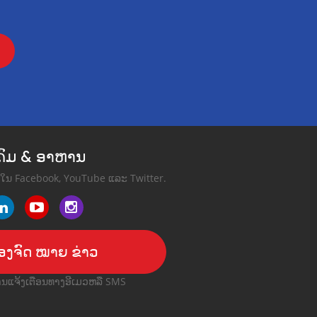
ງຄົມ & ອາຫານ
ຮົາໃນ Facebook, YouTube ແລະ Twitter.
ອງຈົດ ໝາຍ ຂ່າວ
ານແຈ້ງເຕືອນທາງອີເມວຫລື SMS