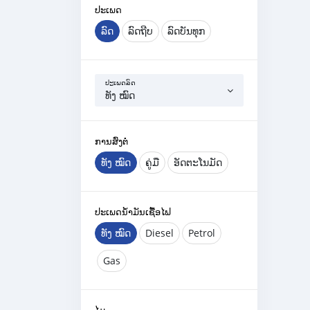
ປະເພດ
ລົດ
ລົດ​ຖີບ
ລົດບັນທຸກ
ປະເພດລົດ
ທັງ ໝົດ
ການສົ່ງຕໍ່
ທັງ ໝົດ
ຄູ່ມື
ອັດຕະໂນມັດ
ປະເພດນໍ້າມັນເຊື້ອໄຟ
ທັງ ໝົດ
Diesel
Petrol
Gas