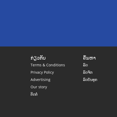
ກ່ຽວກັບ
ຄົ້ນຫາ
Terms & Conditions
ລົດ
Privacy Policy
ລົດຈັກ
Advertising
ລົດບັນທຸກ
Our story
ຕິດຕໍ່