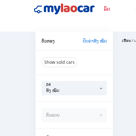
ລົດ
ຕົວກອງ
ປັບຄ່າທັງ ໝົດ
ເຮືອນ
/
Show sold cars
ຍີ່ຫໍ້
ທັງ ໝົດ
ຕົວແບບ