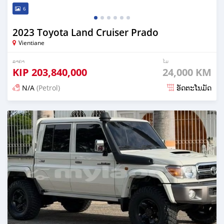
6
2023 Toyota Land Cruiser Prado
Vientiane
ລາຄາ
ໄມ
KIP
203,840,000
24,000 KM
N/A
(Petrol)
ອັດຕະໂນມັດ
ໂພດ 16 ມື້ ກ່ອນ ໜ້າ ນີ້