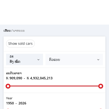
ເຮືອນ
/
ພາຫະນະ
Show sold cars
ຍີ່ຫໍ້
ຕົວແບບ
ລະ​ດັບ​ລາ​ຄາ
₭ 909,090
-
₭ 4,932,045,213
Year
1950
-
2026