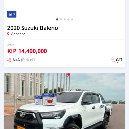
5
2020 Suzuki Baleno
Vientiane
ລາຄາ
KIP
14,400,000
N/A
(Petrol)
ຄູ່ມື
ໂພດ 23 ມື້ ກ່ອນ ໜ້າ ນີ້