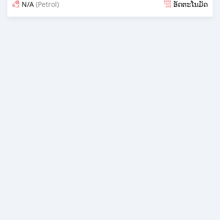
N/A
(Petrol)
ອັດຕະໂນມັດ
ໂພດ 14 ມື້ ກ່ອນ ໜ້າ ນີ້