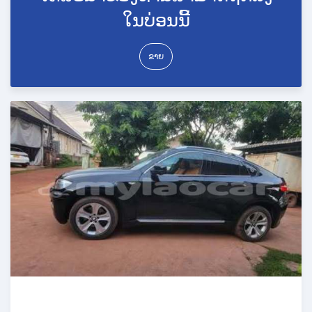
ໃນບ່ອນນີ້
ຂາຍ