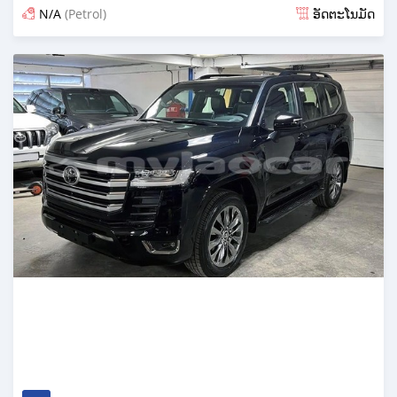
N/A
(Petrol)
ອັດຕະໂນມັດ
ໂພດ 13 ມື້ ກ່ອນ ໜ້າ ນີ້