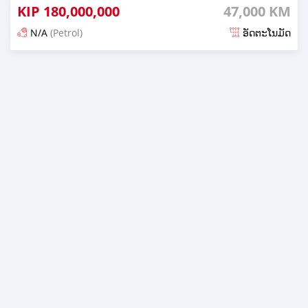
KIP
180,000,000
47,000 KM
N/A
(Petrol)
ອັດຕະໂນມັດ
ໂພດ 22 ມື້ ກ່ອນ ໜ້າ ນີ້