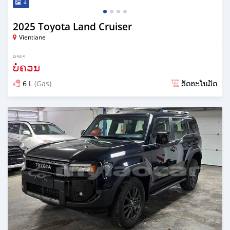
4
2025 Toyota Land Cruiser
Vientiane
ລາຄາ
ບໍ່ຄວນ
6 L
(Gas)
ອັດຕະໂນມັດ
ໂພດ 14 ມື້ ກ່ອນ ໜ້າ ນີ້