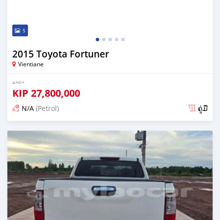
5
2015 Toyota Fortuner
Vientiane
ລາຄາ
KIP
27,800,000
N/A
(Petrol)
ຄູ່ມື
ໂພດ 23 ມື້ ກ່ອນ ໜ້າ ນີ້