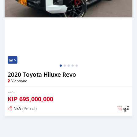
5
2020 Toyota Hiluxe Revo
Vientiane
ລາຄາ
KIP
695,000,000
N/A
(Petrol)
ຄູ່ມື
ໂພດ 23 ມື້ ກ່ອນ ໜ້າ ນີ້