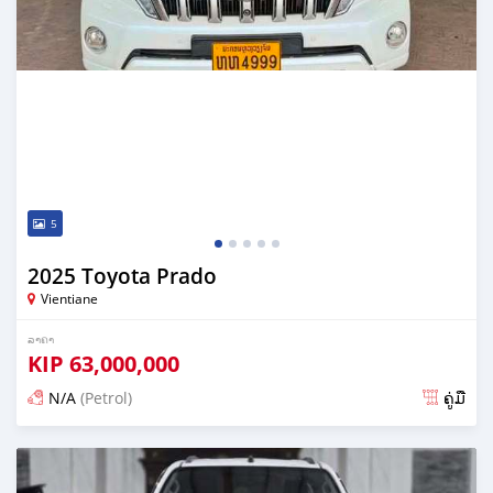
5
2025 Toyota Prado
Vientiane
ລາຄາ
KIP
63,000,000
N/A
(Petrol)
ຄູ່ມື
ໂພດ 23 ມື້ ກ່ອນ ໜ້າ ນີ້