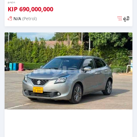
ລາຄາ
KIP
690,000,000
N/A
(Petrol)
ຄູ່ມື
ໂພດ 23 ມື້ ກ່ອນ ໜ້າ ນີ້