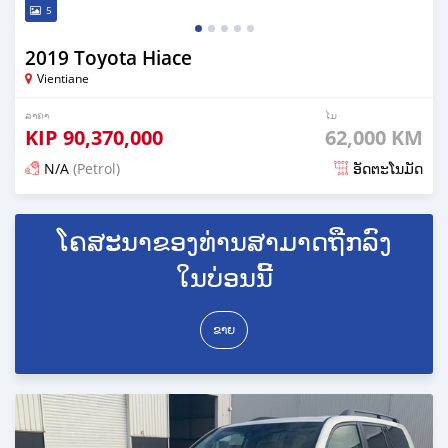
5
2019 Toyota Hiace
Vientiane
ລາຄາ
ໄມ
KIP
90,370,000
62,000 KM
N/A
(Petrol)
ອັດຕະໂນມັດ
ໂພດ 20 ມື້ ກ່ອນ ໜ້າ ນີ້
ໂຄສະນາຂອງທ່ານສາມາດຖືກລົງ
ໃນບ່ອນນີ້
ຂາຍ