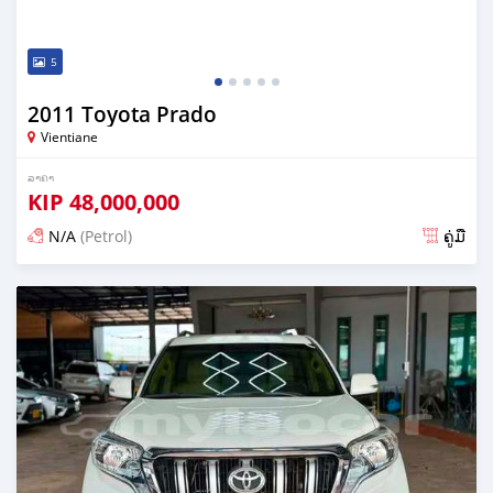
5
2011 Toyota Prado
Vientiane
ລາຄາ
KIP
48,000,000
N/A
(Petrol)
ຄູ່ມື
ໂພດ 23 ມື້ ກ່ອນ ໜ້າ ນີ້