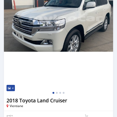
4
2018 Toyota Land Cruiser
Vientiane
ລາຄາ
ໄມ