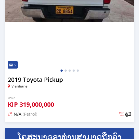
5
2019 Toyota Pickup
Vientiane
ລາຄາ
KIP
319,000,000
N/A
(Petrol)
ຄູ່ມື
ໂພດ 23 ມື້ ກ່ອນ ໜ້າ ນີ້
ໂຄສະນາຂອງທ່ານສາມາດຖືກລົງ