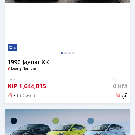
4
1990 Jaguar XK
Luang Namtha
ລາຄາ
ໄມ
KIP
1,644,015
0 KM
8 L
(Diesel)
ຄູ່ມື
ໂພດ 3 ມື້ ກ່ອນ ໜ້າ ນີ້