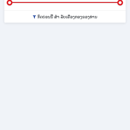
ກົດບ່ອນນີ້ ສຳ ລັບເຄື່ອງກອງຂອງທ່ານ