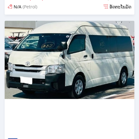
N/A
(Petrol)
ອັດຕະໂນມັດ
ໂພດ 18 ມື້ ກ່ອນ ໜ້າ ນີ້