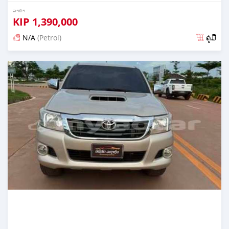
ລາຄາ
KIP
1,390,000
N/A
(Petrol)
ຄູ່ມື
ໂພດ 23 ມື້ ກ່ອນ ໜ້າ ນີ້