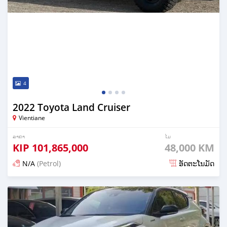
4
2022 Toyota Land Cruiser
Vientiane
ລາຄາ
ໄມ
KIP
101,865,000
48,000 KM
N/A
(Petrol)
ອັດຕະໂນມັດ
ໂພດ 17 ມື້ ກ່ອນ ໜ້າ ນີ້