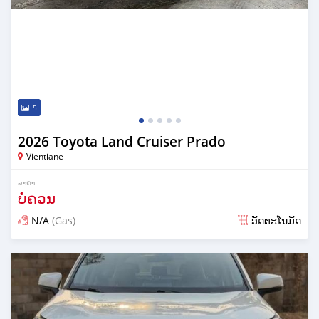
5
2026 Toyota Land Cruiser Prado
Vientiane
ລາຄາ
ບໍ່ຄວນ
N/A
(Gas)
ອັດຕະໂນມັດ
ໂພດ 14 ມື້ ກ່ອນ ໜ້າ ນີ້